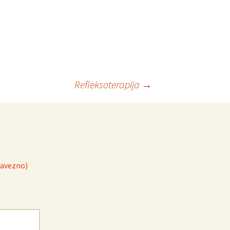
.
Refleksoterapija
→
bavezno)