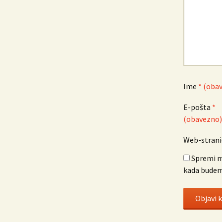
Ime
* (oba
E-pošta
*
(obavezno)
Web-strani
Spremi m
kada budem