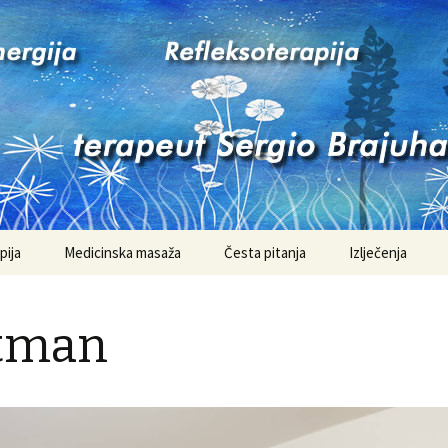
tičar Sergio Br
pija
Medicinska masaža
Česta pitanja
Izlječenja
Priča o Zorku
etman
Štitnjača-priča 