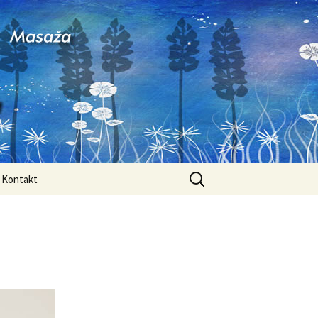
ajuha
Pretraži:
Kontakt
E.B.