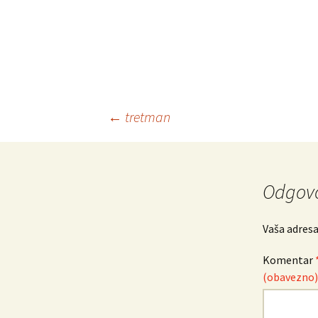
←
tretman
Navigacija
objava
Odgovo
Vaša adresa
Komentar
(obavezno)