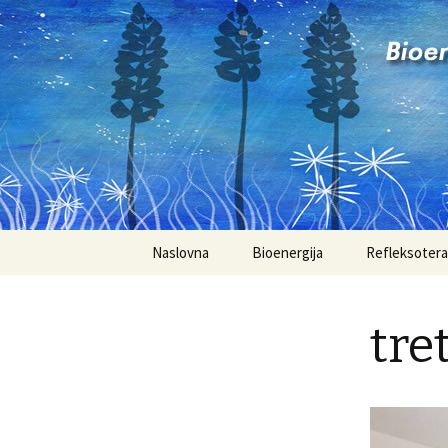
Bioenerge
Skoči
Naslovna
Bioenergija
Refleksotera
do
sadržaja
tr