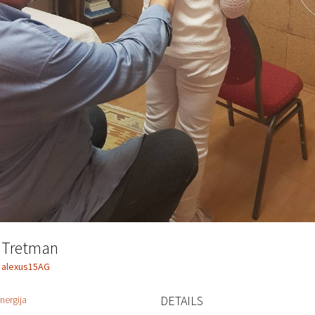
Tretman
alexus15AG
DETAILS
nergija