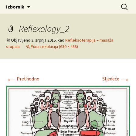
Skoči
Pretraži
Bioenergetičar Sergio
Izbornik
do
Brajuha
sadržaja
Reflexology_2
Objavljeno
3. srpnja 2015.
kao
Refleksoterapija – masaža
stopala
Puna rezolucija (630 × 488)
←
→
Prethodno
Sljedeće