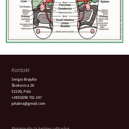
Kontakt
Sergio Brajuha
Škokovica 26
52100, Pula
+385(0)98 701 347
juhabra@gmail.com
Najnovije iz knjige utisaka