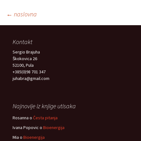
←
naslovna
Navigacija
Kontakt
objava
Sergio Brajuha
Škokovica 26
52100, Pula
+385(0)98 701 347
juhabra@gmail.com
Najnovije iz knjige utisaka
Rosanna
o
Česta pitanja
Ivana Popovic
o
Bioenergija
Mia
o
Bioenergija